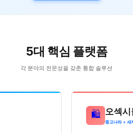
5대 핵심 플랫폼
각 분야의 전문성을 갖춘 통합 솔루션
오섹시
🛍️
중고나라 + 새