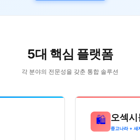
5대 핵심 플랫폼
각 분야의 전문성을 갖춘 통합 솔루션
오섹시
🛍️
중고나라 + 새