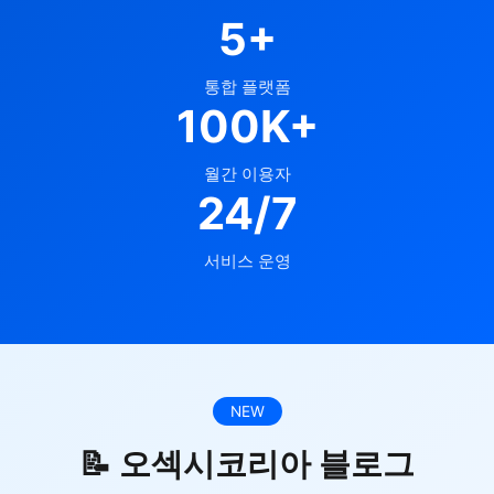
5+
통합 플랫폼
100K+
월간 이용자
24/7
서비스 운영
NEW
📝 오섹시코리아 블로그