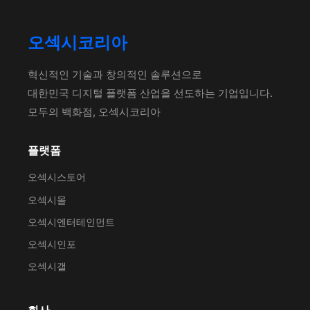
오섹시코리아
혁신적인 기술과 창의적인 솔루션으로
대한민국 디지털 플랫폼 산업을 선도하는 기업입니다.
모두의 백화점, 오섹시코리아
플랫폼
오섹시스토어
오섹시몰
오섹시엔터테인먼트
오섹시인포
오섹시갤