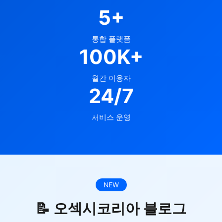
5+
통합 플랫폼
100K+
월간 이용자
24/7
서비스 운영
NEW
📝 오섹시코리아 블로그