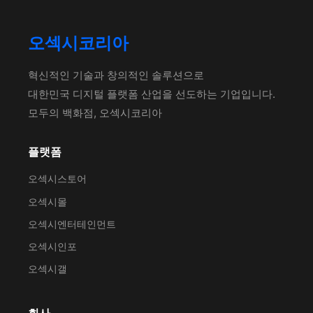
오섹시코리아
혁신적인 기술과 창의적인 솔루션으로
대한민국 디지털 플랫폼 산업을 선도하는 기업입니다.
모두의 백화점, 오섹시코리아
플랫폼
오섹시스토어
오섹시몰
오섹시엔터테인먼트
오섹시인포
오섹시갤