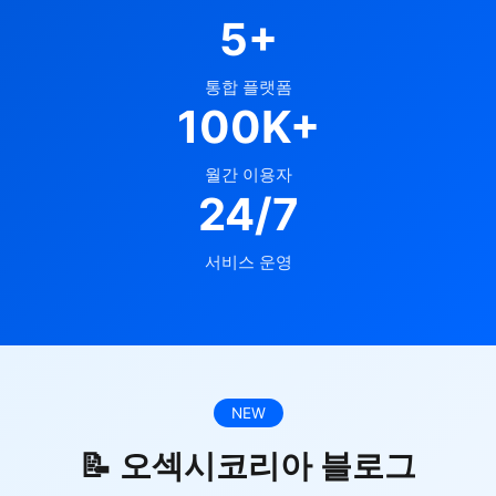
5+
통합 플랫폼
100K+
월간 이용자
24/7
서비스 운영
NEW
📝 오섹시코리아 블로그