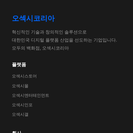
오섹시코리아
혁신적인 기술과 창의적인 솔루션으로
대한민국 디지털 플랫폼 산업을 선도하는 기업입니다.
모두의 백화점, 오섹시코리아
플랫폼
오섹시스토어
오섹시몰
오섹시엔터테인먼트
오섹시인포
오섹시갤