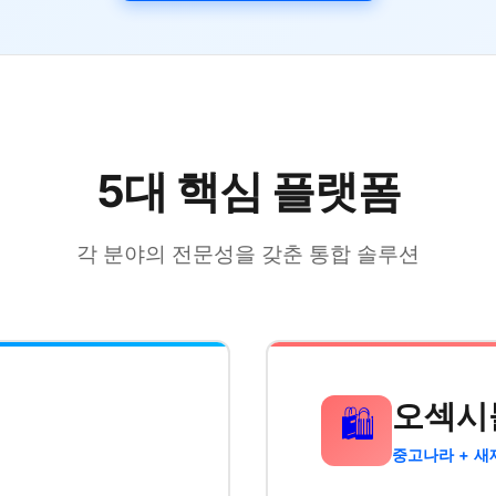
5대 핵심 플랫폼
각 분야의 전문성을 갖춘 통합 솔루션
오섹시
🛍️
중고나라 + 새