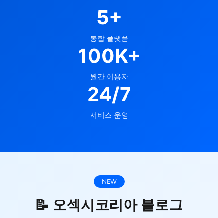
5+
통합 플랫폼
100K+
월간 이용자
24/7
서비스 운영
NEW
📝 오섹시코리아 블로그