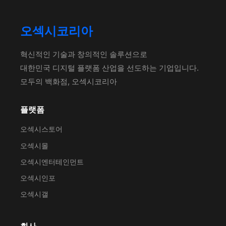
오섹시코리아
혁신적인 기술과 창의적인 솔루션으로
대한민국 디지털 플랫폼 산업을 선도하는 기업입니다.
모두의 백화점, 오섹시코리아
플랫폼
오섹시스토어
오섹시몰
오섹시엔터테인먼트
오섹시인포
오섹시갤