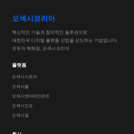
오섹시코리아
혁신적인 기술과 창의적인 솔루션으로
대한민국 디지털 플랫폼 산업을 선도하는 기업입니다.
모두의 백화점, 오섹시코리아
플랫폼
오섹시스토어
오섹시몰
오섹시엔터테인먼트
오섹시인포
오섹시갤