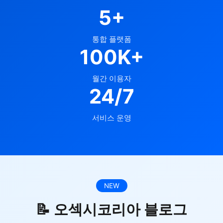
5+
통합 플랫폼
100K+
월간 이용자
24/7
서비스 운영
NEW
📝 오섹시코리아 블로그