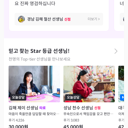
요 진짜 영검하십니다
너무
님께
경남 김해 철산 선생님
더보기
>
신점
믿고 찾는 Star 등급 선생님!
천명의 Top-tier 선생님을 만나보세요
오늘상담
오늘상담
김해 제이 선생님
성남 천수 선생님
대구 
타로
신점
마음이 죽을만큼 답답할 때 찾아오세요
무속인으로서 책임감을 갖고 편안함을 드립니다
이제껏
후기
4,226
후기
3,083
후기
4
30,000
원
45,000
원
42,