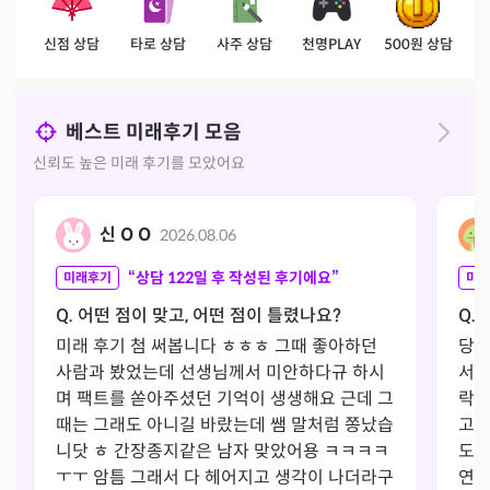
신점 상담
타로 상담
사주 상담
천명PLAY
500원 상담
베스트 미래후기 모음
신뢰도 높은 미래 후기를 모았어요
신 O O
2026.08.06
“상담
122
일 후 작성된 후기에요”
미래후기
미래
Q. 어떤 점이 맞고, 어떤 점이 틀렸나요?
Q.
미래 후기 첨 써봅니다 ㅎㅎㅎ 그때 좋아하던 
당시
사람과 봤었는데 선생님께서 미안하다규 하시
서 
며 팩트를 쏟아주셨던 기억이 생생해요 근데 그
락올
때는 그래도 아니길 바랐는데 쌤 말처럼 쫑났습
고 
니닷 ㅎ 간장종지같은 남자 맞았어용 ㅋㅋㅋㅋ 
도 
ㅜㅜ 암틈 그래서 다 헤어지고 생각이 나더라구
연락