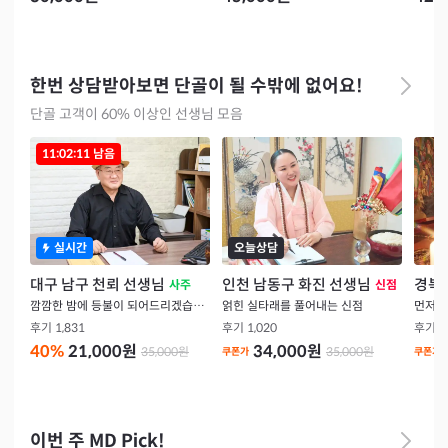
한번 상담받아보면 단골이 될 수밖에 없어요!
단골 고객이 60% 이상인 선생님 모음
11:02:10
남음
실시간
오늘상담
대구 남구 천뢰 선생님
인천 남동구 화진 선생님
경북
사주
신점
깜깜한 밤에 등불이 되어드리겠습니다
얽힌 실타래를 풀어내는 신점
먼저 
후기
1,831
후기
1,020
후기
1
40
%
21,000
원
34,000
원
35,000
원
35,000
원
쿠폰가
쿠폰가
이번 주 MD Pick!