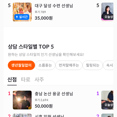
5
5
대구 달성 수련 선생님
후기
789
실시간
오늘상담
35,000
원
상담 스타일별 TOP 5
원하는 상담 스타일의 인기 선생님을 확인해보세요!
생년월일없이
소름돋는
먼저말해주는
힐링되는
속시원
신점
타로
사주
1
1
충남 논산 용궁 선생님
후기
2,694
오늘상담
50,000
원
2
2
시흥 일월 선생님