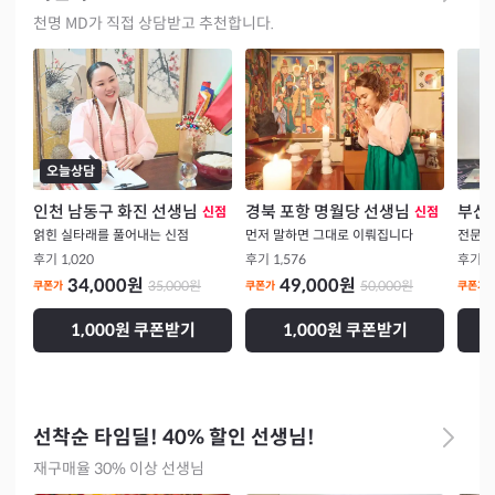
천명 MD가 직접 상담받고 추천합니다.
오늘상담
인천 남동구 화진 선생님
경북 포항 명월당 선생님
부산 
신점
신점
얽힌 실타래를 풀어내는 신점
먼저 말하면 그대로 이뤄집니다
전문가
후기
1,020
후기
1,576
후기
9
34,000
원
49,000
원
35,000
원
50,000
원
쿠폰가
쿠폰가
쿠폰가
1,000원 쿠폰받기
1,000원 쿠폰받기
선착순 타임딜! 40% 할인 선생님!
재구매율 30% 이상 선생님