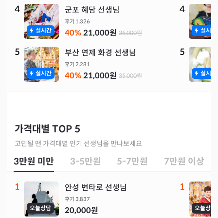
4
4
군포 혜담 선생님
후기
1,326
실시간
실시간
40
%
21,000
원
35,000
원
5
5
부산 연제 화경 선생님
후기
2,281
실시간
실시간
40
%
21,000
원
35,000
원
가격대별 TOP 5
고민될 땐 가격대별 인기 선생님을 만나보세요
3만원 미만
3-5만원
5-7만원
7만원 이상
1
1
안성 변타로 선생님
후기
3,837
오늘상담
오늘상담
20,000
원