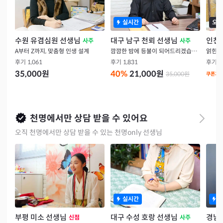
실시간
오늘
수원 유겸심원 선생님
대구 남구 천뢰 선생님
인천
사주
사주
A부터 Z까지, 맞춤형 인생 설계
깜깜한 밤에 등불이 되어드리겠습니다
얽힌 
후기
1,061
후기
1,831
후기
1
35,000
원
40
%
21,000
원
35,000
원
쿠폰가
천명에서만 상담 받을 수 있어요
오직 천명에서만 상담 받을 수 있는 천명only 선생님
실시간
부평 미소 선생님
대구 수성 호랑 선생님
경남 
신점
사주