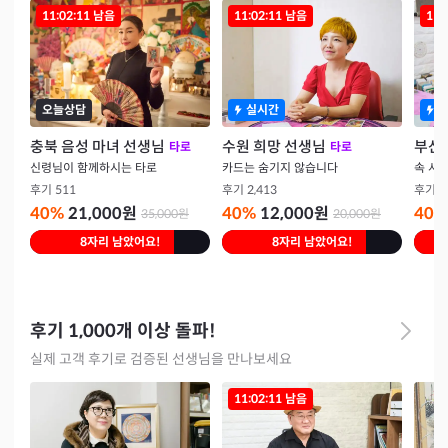
11:02:10
남음
11:02:10
남음
11:
오늘상담
실시간
충북 음성 마녀 선생님
수원 희망 선생님
부산 
타로
타로
신령님이 함께하시는 타로
카드는 숨기지 않습니다
속 시
후기
511
후기
2,413
후기
1
40
%
21,000
원
40
%
12,000
원
40
%
35,000
원
20,000
원
8자리 남았어요!
8자리 남았어요!
후기 1,000개 이상 돌파!
실제 고객 후기로 검증된 선생님을 만나보세요
11:02:10
남음