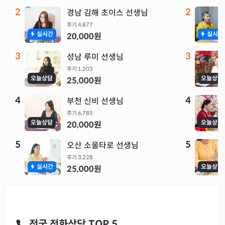
2
2
경남 김해 초이스 선생님
후기
4,877
실시간
실시간
20,000
원
3
3
성남 루미 선생님
후기
1,203
오늘상담
오늘상담
25,000
원
4
4
부천 신비 선생님
후기
6,785
오늘상담
오늘상담
20,000
원
5
5
오산 소울타로 선생님
후기
3,228
실시간
오늘상담
25,000
원
전국 전화상담 TOP 5