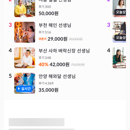
후기
300
오늘상담
50,000
원
3
3
부천 해인 선생님
후기
516
오늘상담
29,000
원
30,000
원
쿠폰가
4
4
부산 사하 벼락신장 선생님
후기
248
40
%
42,000
원
70,000
원
5
안양 해와달 선생님
후기
4,369
실시간
35,000
원