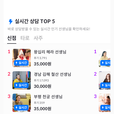
실시간 상담 TOP 5
바로 상담받을 수 있는 실시간 인기 선생님을 확인하세요!
신점
타로
사주
1
1
왕십리 헤라 선생님
후기
3,791
실시간
실시간
35,000
원
2
2
경남 김해 철산 선생님
후기
17,093
실시간
실시간
30,000
원
3
3
부평 천궁 선생님
후기
359
실시간
실시간
35,000
원