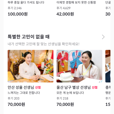
하루 종일 울다 가셔도 됩니다
이제껏 경험해 보지 못한 신통함
단골의
후기
2,146
후기
4,629
후기
1
100,000
원
42,000
원
30,
특별한 고민이 없을 때
내가 선택한 고민에 잘 맞는 선생님을 확인하세요!
안산 성율 선생님
울산 남구 별상 선생님
충북 
신점
신점
느껴지는 그대로 전합니다
모든 게 눈에 보입니다
후기
203
후기
218
후기
3
70,000
원
70,000
원
15,