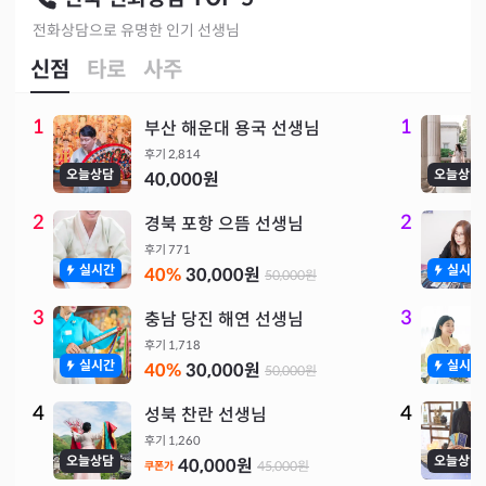
전화상담으로 유명한 인기 선생님
신점
타로
사주
1
1
부산 해운대 용국 선생님
후기
2,814
오늘상담
오늘상담
40,000
원
2
2
경북 포항 으뜸 선생님
후기
771
실시간
실시간
40
%
30,000
원
50,000
원
3
3
충남 당진 해연 선생님
후기
1,718
실시간
실시간
40
%
30,000
원
50,000
원
4
4
성북 찬란 선생님
후기
1,260
오늘상담
오늘상담
40,000
원
45,000
원
쿠폰가