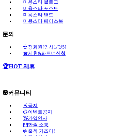
미용스타 블로그
미용스타 포스트
미용스타 밴드
미용스타 페이스북
문의
💀정회원[인사1/덧5]
☎제휴&파트너신청
🏆HOT 제휴
💟커뮤니티
🚨공지
💞이벤트공지
👋가입인사
🙌한줄 소통
🤟출첵 가즈아!