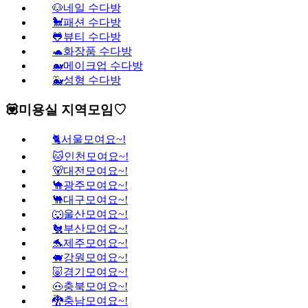
🐶네일 수다방
🐩패션 수다방
🐸뷰티 수다방
🐢화장품 수다방
🐋메이크업 수다방
🐳성형 수다방
💟미용실 지역모임♡
🐈서울모여요~!
🐱인천모여요~!
🐻대전모여요~!
🐪광주모여요~!
🐫대구모여요~!
🐺울산모여요~!
🐔부산모여요~!
🐬제주모여요~!
🐖강원모여요~!
🐷경기모여요~!
🐽충북모여요~!
🐉충남모여요~!