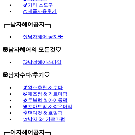
🍆기타 소도구
🍊제품사용후기
┌─남자헤어공지─┐
🌼남자헤어 공지📢
💟남자헤어의 모든것♡
💮남성헤어스타일
💟남자수다/후기♡
🍂왁스추천 & 수다
🍃애즈펌 & 가르마펌
🍀투블럭 & 아이롱펌
🍁포마드펌 & 짧은머리
🍓댄디컷 & 호일펌
🍈남자 6:4 가르마펌
┌─여자헤어공지─┐