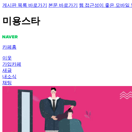
게시판 목록 바로가기
본문 바로가기
웹 접근성이 좋은 모바일
미용스타
카페홈
이웃
가입카페
새글
내소식
채팅