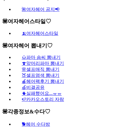
🌺여자헤어 공지📢
💟여자헤어스타일♡
🍌여자헤어스타일
💟여자헤어 뽑내기♡
🌰파마 솜씨 뽐내기
🍄앞머리파마 뽐내기
🌸셀프매직 뽐내기
🍑셀프염색 뽐내기
🍎헤어팩후기 뽐내기
🍏비결공유
🌵실패했어요...ㅠㅠ
🍉카카오스토리 자랑
💟각종정보&수다♡
🐕헤어 수다방