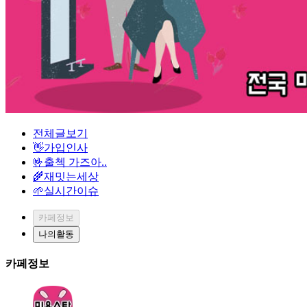
전체글보기
👋가입인사
🤟출첵 가즈아..
🌾재밋는세상
🌱실시간이슈
카페정보
나의활동
카페정보