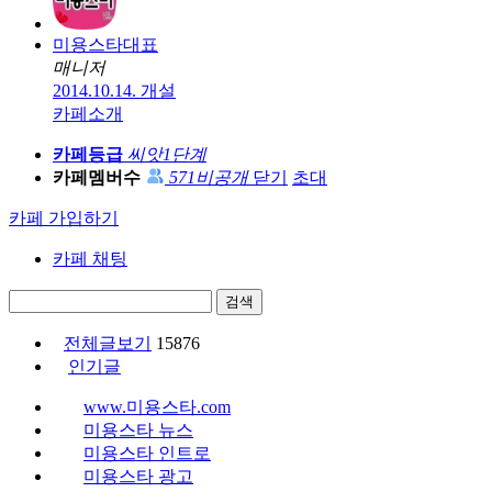
미용스타대표
매니저
2014.10.14. 개설
카페소개
카페등급
씨앗1단계
카페멤버수
571
비공개
닫기
초대
카페 가입하기
카페 채팅
검색
전체글보기
15876
인기글
www.미용스타.com
미용스타 뉴스
미용스타 인트로
미용스타 광고