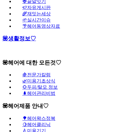
🍓끝말잇기
🍉자유게시판
🌾재밋는세상
🌱실시간이슈
🌴헤어동영상자료
💟생활정보♡
💟헤어에 대한 모든것♡
🍇전문가칼럼
🌿미용기초상식
🌻두피/탈모 정보
🌲헤어관리비법
💟헤어제품 안내♡
🌳헤어왁스정복
🍋헤어클리닉
🍐미용기기