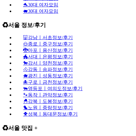
🐬30대 여자모임
🐖30대 여자모임
♻️서울 정보/후기
🐷강남ㅣ서초정보/후기
🐽종로ㅣ중구정보/후기
🐉마포ㅣ용산정보/후기
🐲서대ㅣ은평정보/후기
🐎강서ㅣ양천정보/후기
🐴강동ㅣ송파정보/후기
🐗광진ㅣ성동정보/후기
🐙구로ㅣ금천정보/후기
🐃영등포ㅣ여의도정보/후기
🐾동작ㅣ관악정보/후기
🐣강북ㅣ도봉정보/후기
🐤노원ㅣ중랑정보/후기
🐥성북ㅣ동대문정보/후기
♻️서울 맛집 +