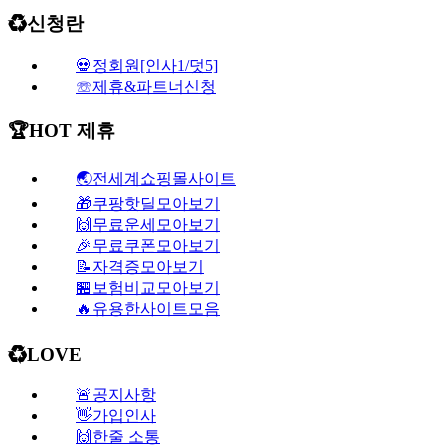
♻️신청란
💀정회원[인사1/덧5]
☏제휴&파트너신청
🏆HOT 제휴
🌏전세계쇼핑몰사이트
🎁쿠팡핫딜모아보기
🙌무료운세모아보기
🎉무료쿠폰모아보기
📝자격증모아보기
🏪보험비교모아보기
🔥유용한사이트모음
♻️LOVE
🚨공지사항
👋가입인사
🙌한줄 소통