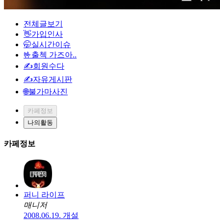
전체글보기
👋가입인사
🤭실시간이슈
🤟출첵 가즈아..
✍회원수다
✍자유게시판
🌐불가마사진
카페정보
나의활동
카페정보
퍼니 라이프
매니저
2008.06.19. 개설