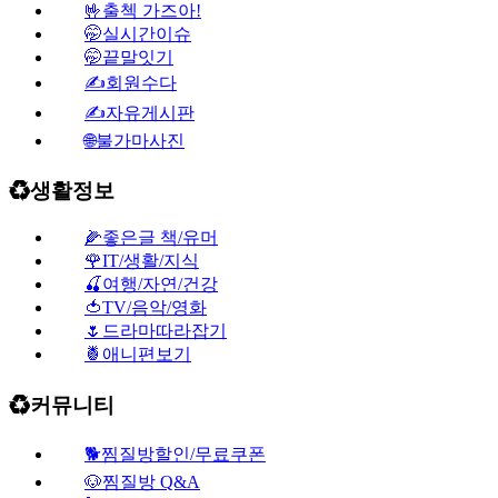
🤟출첵 가즈아!
🤭실시간이슈
🤭끝말잇기
✍회원수다
✍자유게시판
🌐불가마사진
♻️생활정보
🌽좋은글 책/유머
🌹IT/생활/지식
🍒여행/자연/건강
🍅TV/음악/영화
🌷드라마따라잡기
🍍애니편보기
♻️커뮤니티
🐕찜질방할인/무료쿠폰
🐶찜질방 Q&A