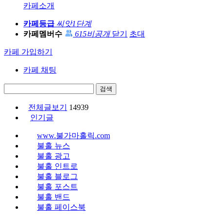
카페소개
카페등급
씨앗1단계
카페멤버수
615
비공개
닫기
초대
카페 가입하기
카페 채팅
검색
전체글보기
14939
인기글
www.불가마홀릭.com
불홀 뉴스
불홀 광고
불홀 인트로
불홀 블로그
불홀 포스트
불홀 밴드
불홀 페이스북