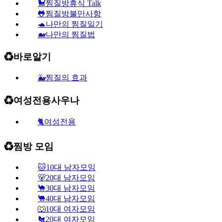
🐩찜질방휴식 Talk
🐸찜질방불만사항
🐢나만의 찜질일기
🐋나만의 찜질법
♻️바로알기
🐳찜질의 효과
♻️여성전용사우나
🐈여성전용
♻️찜방 모임
🐱10대 남자모임
🐻20대 남자모임
🐪30대 남자모임
🐫40대 남자모임
🐺10대 여자모임
🐔20대 여자모임