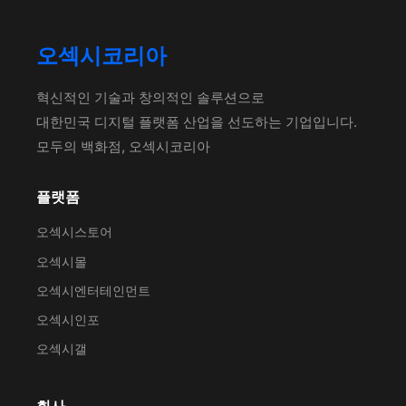
오섹시코리아
혁신적인 기술과 창의적인 솔루션으로
대한민국 디지털 플랫폼 산업을 선도하는 기업입니다.
모두의 백화점, 오섹시코리아
플랫폼
오섹시스토어
오섹시몰
오섹시엔터테인먼트
오섹시인포
오섹시갤