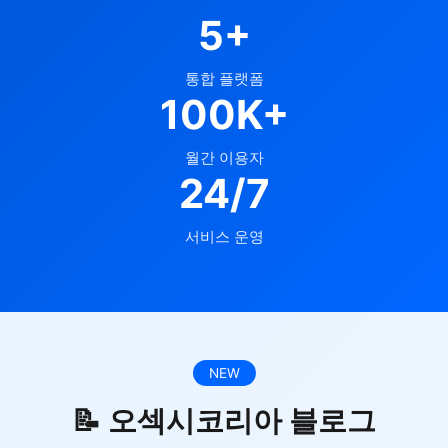
5+
통합 플랫폼
100K+
월간 이용자
24/7
서비스 운영
NEW
📝 오섹시코리아 블로그