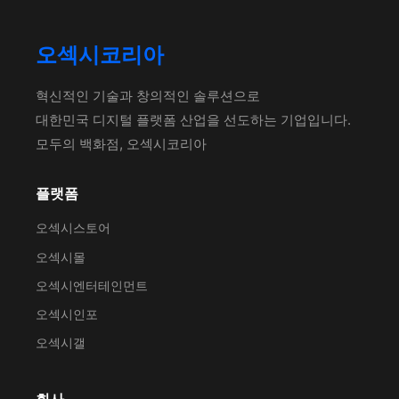
오섹시코리아
혁신적인 기술과 창의적인 솔루션으로
대한민국 디지털 플랫폼 산업을 선도하는 기업입니다.
모두의 백화점, 오섹시코리아
플랫폼
오섹시스토어
오섹시몰
오섹시엔터테인먼트
오섹시인포
오섹시갤