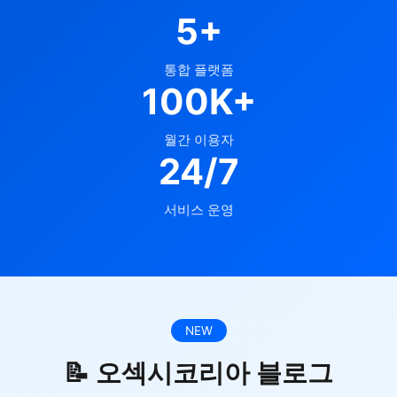
5+
통합 플랫폼
100K+
월간 이용자
24/7
서비스 운영
NEW
📝 오섹시코리아 블로그