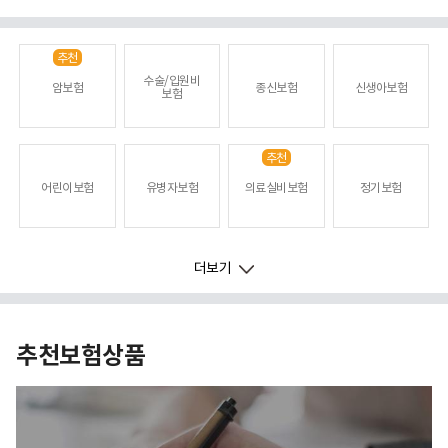
추천
수술/입원비
암보험
종신보험
신생아보험
보험
추천
어린이보험
유병자보험
의료실비보험
정기보험
NEW
더보기
운전자보험
주택화재
간병인사용보험
연금/연금저축보험
상해보험
보험
추천보험상품
변액보험
치아보험
치매보험
보장분석
변액연금