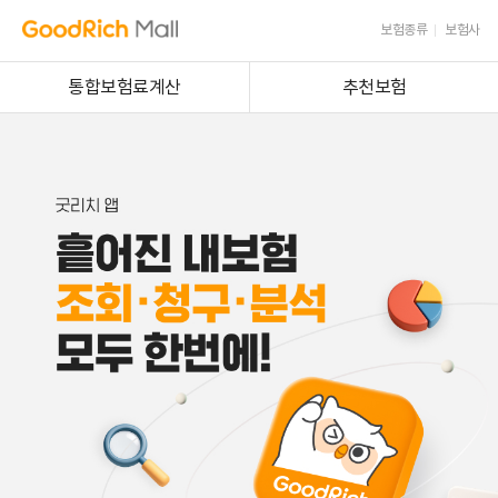
보험종류
보험사
통합보험료계산
추천보험