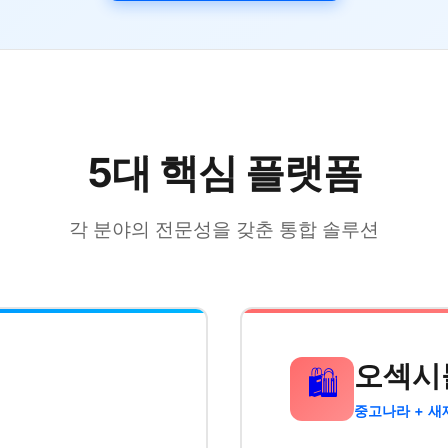
5대 핵심 플랫폼
각 분야의 전문성을 갖춘 통합 솔루션
오섹시
🛍️
중고나라 + 새