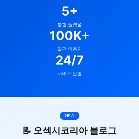
5+
통합 플랫폼
100K+
월간 이용자
24/7
서비스 운영
NEW
📝 오섹시코리아 블로그