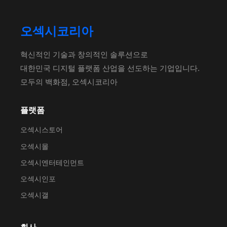
오섹시코리아
혁신적인 기술과 창의적인 솔루션으로
대한민국 디지털 플랫폼 산업을 선도하는 기업입니다.
모두의 백화점, 오섹시코리아
플랫폼
오섹시스토어
오섹시몰
오섹시엔터테인먼트
오섹시인포
오섹시갤