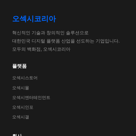
오섹시코리아
혁신적인 기술과 창의적인 솔루션으로
대한민국 디지털 플랫폼 산업을 선도하는 기업입니다.
모두의 백화점, 오섹시코리아
플랫폼
오섹시스토어
오섹시몰
오섹시엔터테인먼트
오섹시인포
오섹시갤