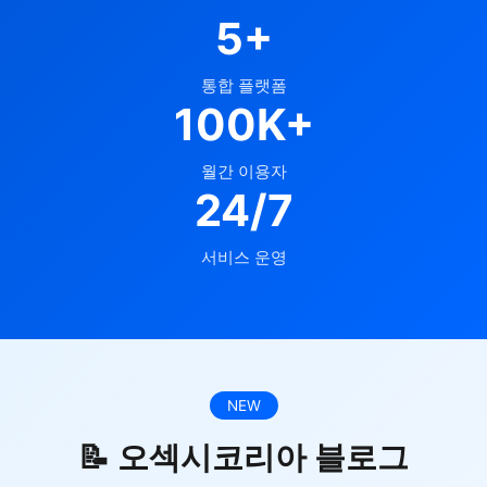
5+
통합 플랫폼
100K+
월간 이용자
24/7
서비스 운영
NEW
📝 오섹시코리아 블로그