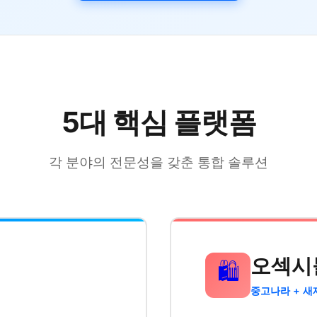
5대 핵심 플랫폼
각 분야의 전문성을 갖춘 통합 솔루션
오섹시
🛍️
중고나라 + 새