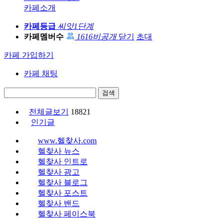
카페소개
카페등급
씨앗1단계
카페멤버수
1616
비공개
닫기
초대
카페 가입하기
카페 채팅
검색
전체글보기
18821
인기글
www.헬찾사.com
헬찾사 뉴스
헬찾사 인트로
헬찾사 광고
헬찾사 블로그
헬찾사 포스트
헬찾사 밴드
헬찾사 페이스북