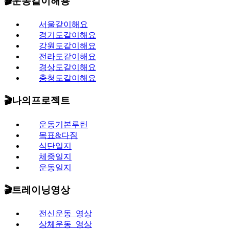
🎬운동같이해용​
서울같이해요
경기도같이해요
강원도같이해요
전라도같이해요
경상도같이해요
충청도같이해요
🎬나의프로젝트
운동기본루틴
목표&다짐
식단일지
체중일지
운동일지
🎬트레이닝영상
전신운동_영상
상체운동_영상