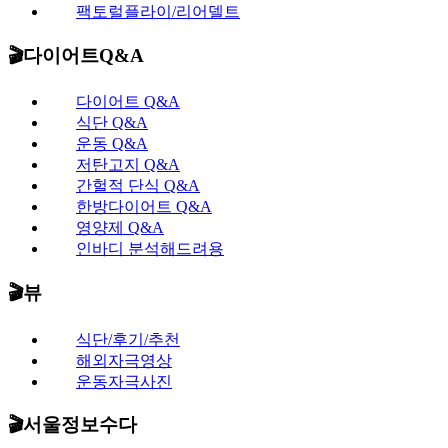
팩토럴플라이/리어델트
🎬다이어트Q&A
다이어트 Q&A
식단 Q&A
운동 Q&A
저탄고지 Q&A
간헐적 단식 Q&A
한방다이어트 Q&A
영양제 Q&A
인바디 분석해드려용
🎬뷰
식단/후기/추천
해외자극영상
운동자극사진
🎬서울정보수다​