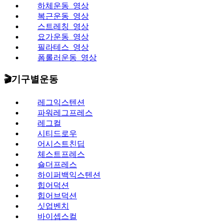
하체운동_영상
복근운동_영상
스트레칭_영상
요가운동_영상
필라테스_영상
폼롤러운동_영상
🎬기구별운동
레그익스텐션
파워레그프레스
레그컬
시티드로우
어시스트친딥
체스트프레스
숄더프레스
하이퍼백익스텐션
힙어덕션
힙어브덕션
싯업벤치
바이셉스컬