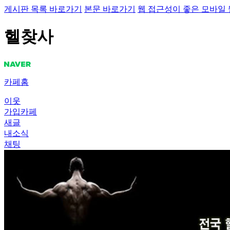
게시판 목록 바로가기
본문 바로가기
웹 접근성이 좋은 모바일
헬찾사
카페홈
이웃
가입카페
새글
내소식
채팅