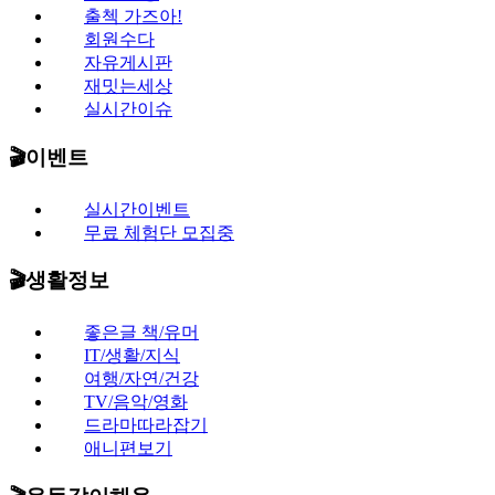
출첵 가즈아!
회원수다
자유게시판
재밋는세상
실시간이슈
🎬이벤트
실시간이벤트
무료 체험단 모집중
🎬생활정보
좋은글 책/유머
IT/생활/지식
여행/자연/건강
TV/음악/영화
드라마따라잡기
애니편보기