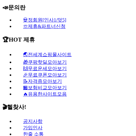
📣문의란
💀정회원[인사1/덧5]
☏제휴&파트너신청
🏆HOT 제휴
🌏전세계쇼핑몰사이트
🎁쿠팡핫딜모아보기
🙌무료운세모아보기
🎉무료쿠폰모아보기
📝자격증모아보기
🏪보험비교모아보기
🔥유용한사이트모음
🎬헬찾사!
공지사항
가입인사
한줄 소통