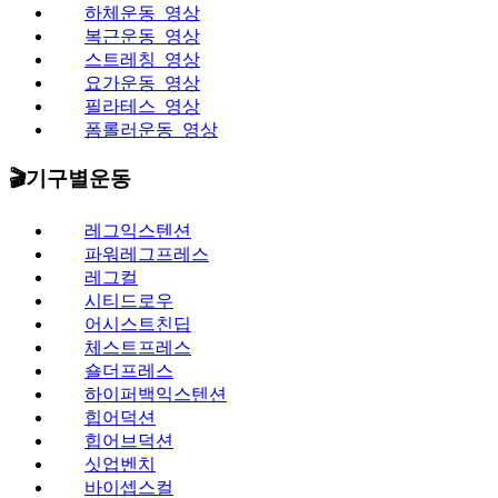
하체운동_영상
복근운동_영상
스트레칭_영상
요가운동_영상
필라테스_영상
폼롤러운동_영상
🎬기구별운동
레그익스텐션
파워레그프레스
레그컬
시티드로우
어시스트친딥
체스트프레스
숄더프레스
하이퍼백익스텐션
힙어덕션
힙어브덕션
싯업벤치
바이셉스컬