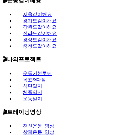
🎬운동같이해용​
서울같이해요
경기도같이해요
강원도같이해요
전라도같이해요
경상도같이해요
충청도같이해요
🎬나의프로젝트
운동기본루틴
목표&다짐
식단일지
체중일지
운동일지
🎬트레이닝영상
전신운동_영상
상체운동_영상