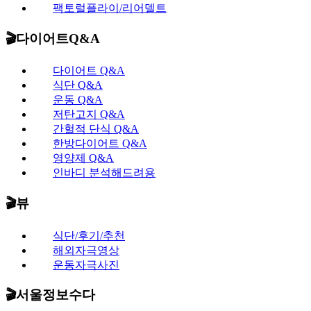
팩토럴플라이/리어델트
🎬다이어트Q&A
다이어트 Q&A
식단 Q&A
운동 Q&A
저탄고지 Q&A
간헐적 단식 Q&A
한방다이어트 Q&A
영양제 Q&A
인바디 분석해드려용
🎬뷰
식단/후기/추천
해외자극영상
운동자극사진
🎬서울정보수다​