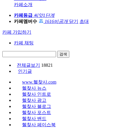
카페소개
카페등급
씨앗1단계
카페멤버수
1616
비공개
닫기
초대
카페 가입하기
카페 채팅
검색
전체글보기
18821
인기글
www.헬찾사.com
헬찾사 뉴스
헬찾사 인트로
헬찾사 광고
헬찾사 블로그
헬찾사 포스트
헬찾사 밴드
헬찾사 페이스북