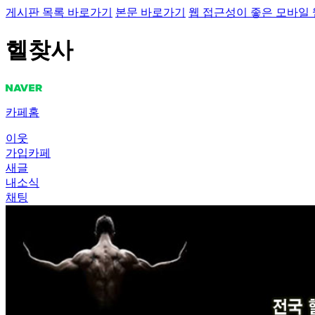
게시판 목록 바로가기
본문 바로가기
웹 접근성이 좋은 모바일
헬찾사
카페홈
이웃
가입카페
새글
내소식
채팅