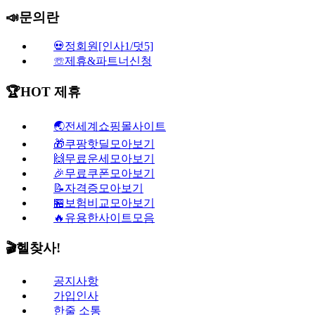
📣문의란
💀정회원[인사1/덧5]
☏제휴&파트너신청
🏆HOT 제휴
🌏전세계쇼핑몰사이트
🎁쿠팡핫딜모아보기
🙌무료운세모아보기
🎉무료쿠폰모아보기
📝자격증모아보기
🏪보험비교모아보기
🔥유용한사이트모음
🎬헬찾사!
공지사항
가입인사
한줄 소통