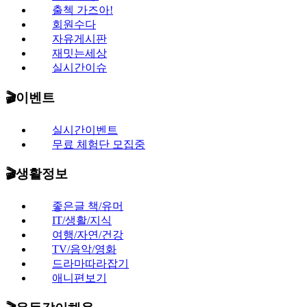
출첵 가즈아!
회원수다
자유게시판
재밋는세상
실시간이슈
🎬이벤트
실시간이벤트
무료 체험단 모집중
🎬생활정보
좋은글 책/유머
IT/생활/지식
여행/자연/건강
TV/음악/영화
드라마따라잡기
애니편보기