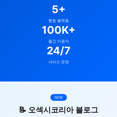
5+
통합 플랫폼
100K+
월간 이용자
24/7
서비스 운영
NEW
📝 오섹시코리아 블로그