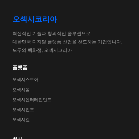
오섹시코리아
혁신적인 기술과 창의적인 솔루션으로
대한민국 디지털 플랫폼 산업을 선도하는 기업입니다.
모두의 백화점, 오섹시코리아
플랫폼
오섹시스토어
오섹시몰
오섹시엔터테인먼트
오섹시인포
오섹시갤