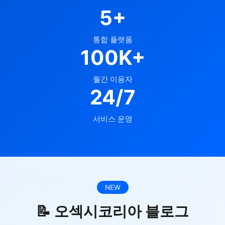
5+
통합 플랫폼
100K+
월간 이용자
24/7
서비스 운영
NEW
📝 오섹시코리아 블로그