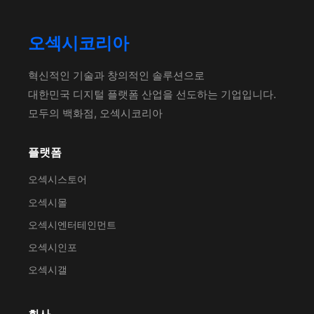
오섹시코리아
혁신적인 기술과 창의적인 솔루션으로
대한민국 디지털 플랫폼 산업을 선도하는 기업입니다.
모두의 백화점, 오섹시코리아
플랫폼
오섹시스토어
오섹시몰
오섹시엔터테인먼트
오섹시인포
오섹시갤