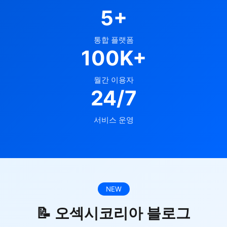
5+
통합 플랫폼
100K+
월간 이용자
24/7
서비스 운영
NEW
📝 오섹시코리아 블로그