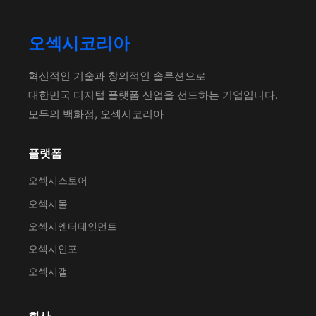
오섹시코리아
혁신적인 기술과 창의적인 솔루션으로
대한민국 디지털 플랫폼 산업을 선도하는 기업입니다.
모두의 백화점, 오섹시코리아
플랫폼
오섹시스토어
오섹시몰
오섹시엔터테인먼트
오섹시인포
오섹시갤