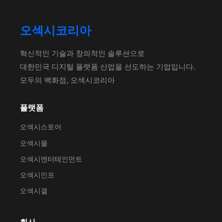
오섹시코리아
혁신적인 기술과 창의적인 솔루션으로
대한민국 디지털 플랫폼 산업을 선도하는 기업입니다.
모두의 백화점, 오섹시코리아
플랫폼
오섹시스토어
오섹시몰
오섹시엔터테인먼트
오섹시인포
오섹시갤