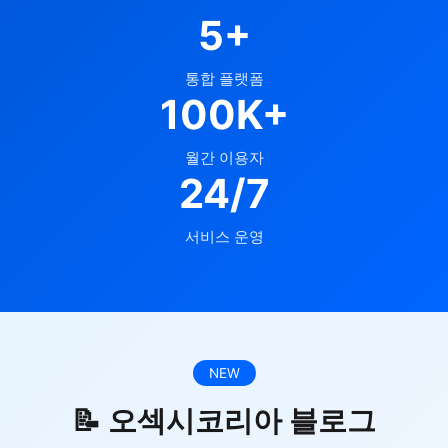
5+
통합 플랫폼
100K+
월간 이용자
24/7
서비스 운영
NEW
📝 오섹시코리아 블로그