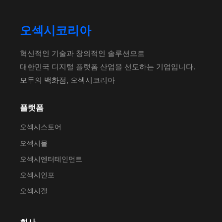
오섹시코리아
혁신적인 기술과 창의적인 솔루션으로
대한민국 디지털 플랫폼 산업을 선도하는 기업입니다.
모두의 백화점, 오섹시코리아
플랫폼
오섹시스토어
오섹시몰
오섹시엔터테인먼트
오섹시인포
오섹시갤