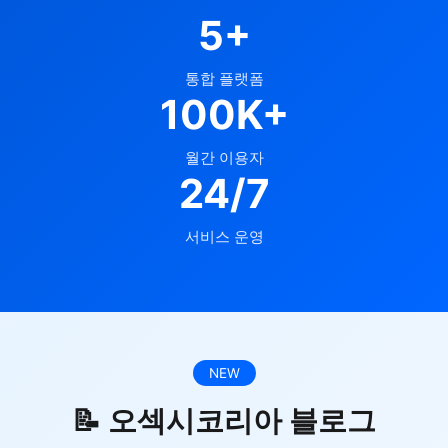
5+
통합 플랫폼
100K+
월간 이용자
24/7
서비스 운영
NEW
📝 오섹시코리아 블로그