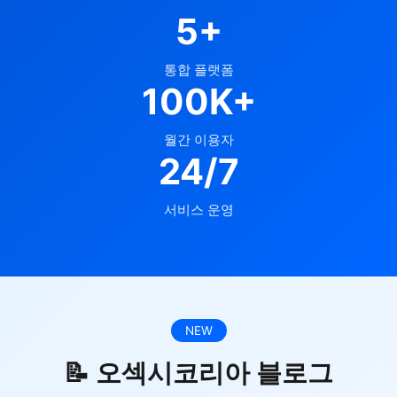
5+
통합 플랫폼
100K+
월간 이용자
24/7
서비스 운영
NEW
📝 오섹시코리아 블로그