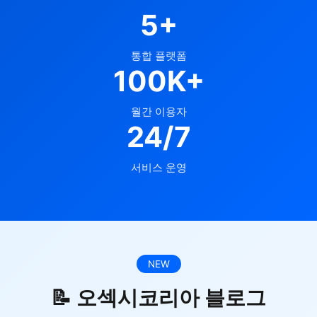
5+
통합 플랫폼
100K+
월간 이용자
24/7
서비스 운영
NEW
📝 오섹시코리아 블로그