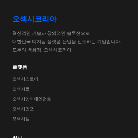
오섹시코리아
혁신적인 기술과 창의적인 솔루션으로
대한민국 디지털 플랫폼 산업을 선도하는 기업입니다.
모두의 백화점, 오섹시코리아
플랫폼
오섹시스토어
오섹시몰
오섹시엔터테인먼트
오섹시인포
오섹시갤