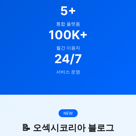
5+
통합 플랫폼
100K+
월간 이용자
24/7
서비스 운영
NEW
📝 오섹시코리아 블로그