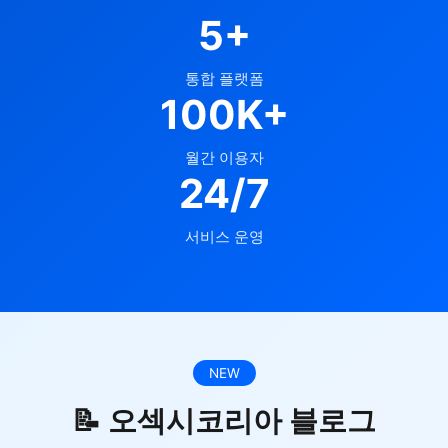
5+
통합 플랫폼
100K+
월간 이용자
24/7
서비스 운영
NEW
📝 오섹시코리아 블로그