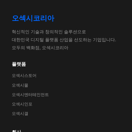
오섹시코리아
혁신적인 기술과 창의적인 솔루션으로
대한민국 디지털 플랫폼 산업을 선도하는 기업입니다.
모두의 백화점, 오섹시코리아
플랫폼
오섹시스토어
오섹시몰
오섹시엔터테인먼트
오섹시인포
오섹시갤