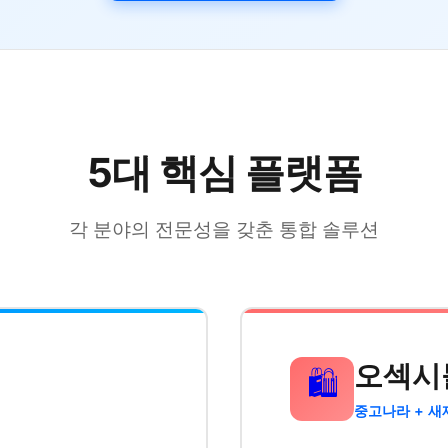
5대 핵심 플랫폼
각 분야의 전문성을 갖춘 통합 솔루션
오섹시
🛍️
중고나라 + 새