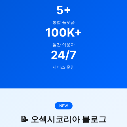
5+
통합 플랫폼
100K+
월간 이용자
24/7
서비스 운영
NEW
📝 오섹시코리아 블로그