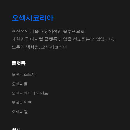
오섹시코리아
혁신적인 기술과 창의적인 솔루션으로
대한민국 디지털 플랫폼 산업을 선도하는 기업입니다.
모두의 백화점, 오섹시코리아
플랫폼
오섹시스토어
오섹시몰
오섹시엔터테인먼트
오섹시인포
오섹시갤