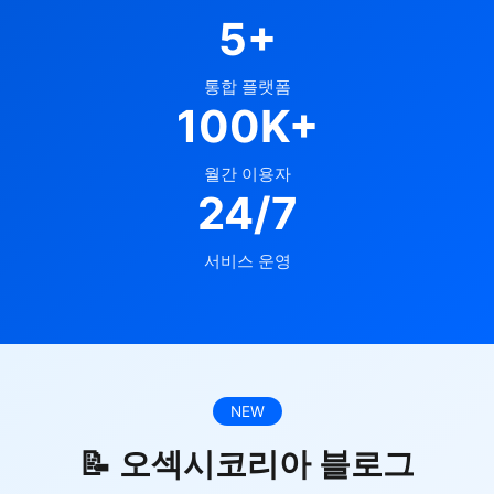
5+
통합 플랫폼
100K+
월간 이용자
24/7
서비스 운영
NEW
📝 오섹시코리아 블로그