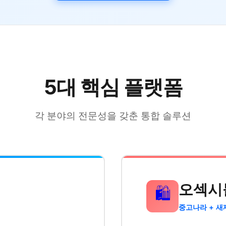
5대 핵심 플랫폼
각 분야의 전문성을 갖춘 통합 솔루션
오섹시
🛍️
중고나라 + 새