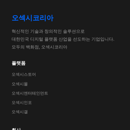
오섹시코리아
혁신적인 기술과 창의적인 솔루션으로
대한민국 디지털 플랫폼 산업을 선도하는 기업입니다.
모두의 백화점, 오섹시코리아
플랫폼
오섹시스토어
오섹시몰
오섹시엔터테인먼트
오섹시인포
오섹시갤