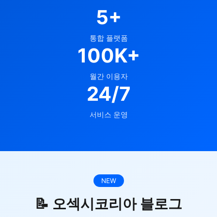
5+
통합 플랫폼
100K+
월간 이용자
24/7
서비스 운영
NEW
📝 오섹시코리아 블로그