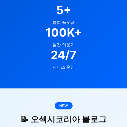
5+
통합 플랫폼
100K+
월간 이용자
24/7
서비스 운영
NEW
📝 오섹시코리아 블로그