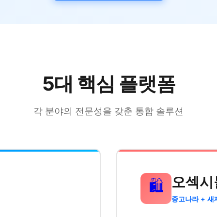
5대 핵심 플랫폼
각 분야의 전문성을 갖춘 통합 솔루션
오섹시
🛍️
중고나라 + 새