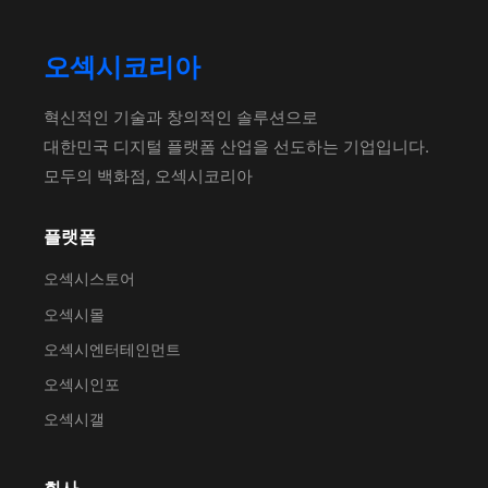
오섹시코리아
혁신적인 기술과 창의적인 솔루션으로
대한민국 디지털 플랫폼 산업을 선도하는 기업입니다.
모두의 백화점, 오섹시코리아
플랫폼
오섹시스토어
오섹시몰
오섹시엔터테인먼트
오섹시인포
오섹시갤