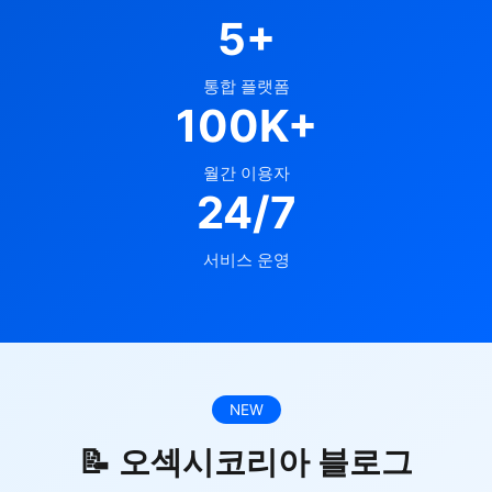
5+
통합 플랫폼
100K+
월간 이용자
24/7
서비스 운영
NEW
📝 오섹시코리아 블로그