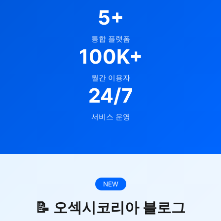
5+
통합 플랫폼
100K+
월간 이용자
24/7
서비스 운영
NEW
📝 오섹시코리아 블로그