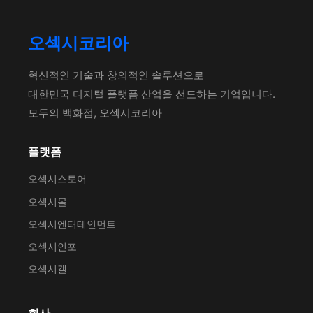
오섹시코리아
혁신적인 기술과 창의적인 솔루션으로
대한민국 디지털 플랫폼 산업을 선도하는 기업입니다.
모두의 백화점, 오섹시코리아
플랫폼
오섹시스토어
오섹시몰
오섹시엔터테인먼트
오섹시인포
오섹시갤