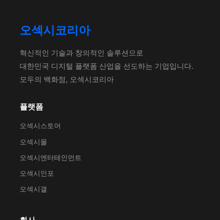
오섹시코리아
혁신적인 기술과 창의적인 솔루션으로
대한민국 디지털 플랫폼 산업을 선도하는 기업입니다.
모두의 백화점, 오섹시코리아
플랫폼
오섹시스토어
오섹시몰
오섹시엔터테인먼트
오섹시인포
오섹시갤