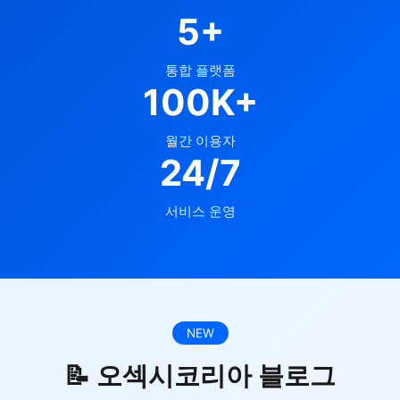
5+
통합 플랫폼
100K+
월간 이용자
24/7
서비스 운영
NEW
📝 오섹시코리아 블로그