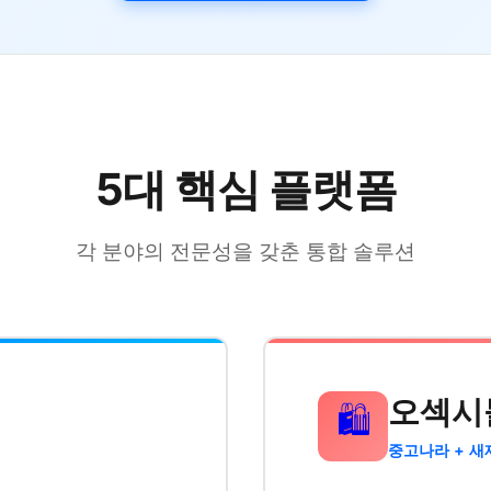
5대 핵심 플랫폼
각 분야의 전문성을 갖춘 통합 솔루션
오섹시
🛍️
중고나라 + 새