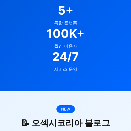
5+
통합 플랫폼
100K+
월간 이용자
24/7
서비스 운영
NEW
📝 오섹시코리아 블로그