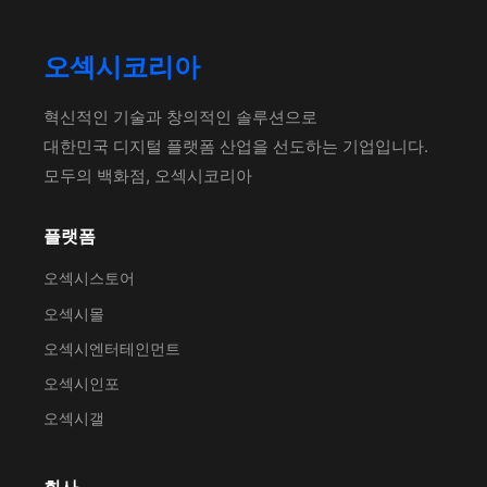
오섹시코리아
혁신적인 기술과 창의적인 솔루션으로
대한민국 디지털 플랫폼 산업을 선도하는 기업입니다.
모두의 백화점, 오섹시코리아
플랫폼
오섹시스토어
오섹시몰
오섹시엔터테인먼트
오섹시인포
오섹시갤