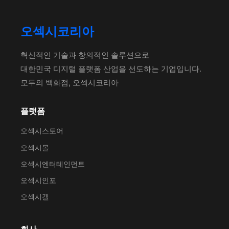
오섹시코리아
혁신적인 기술과 창의적인 솔루션으로
대한민국 디지털 플랫폼 산업을 선도하는 기업입니다.
모두의 백화점, 오섹시코리아
플랫폼
오섹시스토어
오섹시몰
오섹시엔터테인먼트
오섹시인포
오섹시갤