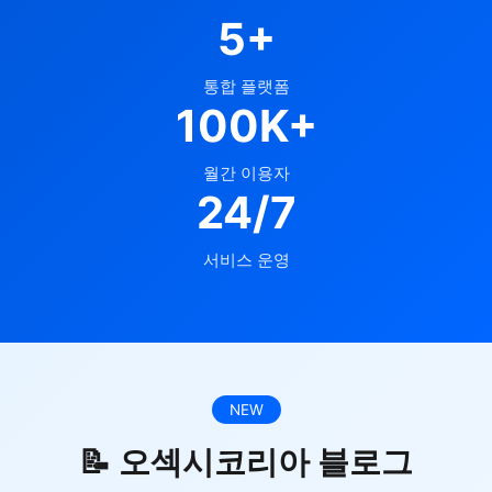
5+
통합 플랫폼
100K+
월간 이용자
24/7
서비스 운영
NEW
📝 오섹시코리아 블로그