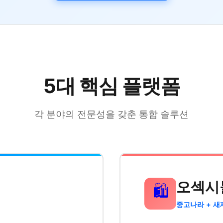
5대 핵심 플랫폼
각 분야의 전문성을 갖춘 통합 솔루션
오섹시
🛍️
중고나라 + 새