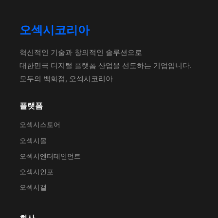
오섹시코리아
혁신적인 기술과 창의적인 솔루션으로
대한민국 디지털 플랫폼 산업을 선도하는 기업입니다.
모두의 백화점, 오섹시코리아
플랫폼
오섹시스토어
오섹시몰
오섹시엔터테인먼트
오섹시인포
오섹시갤