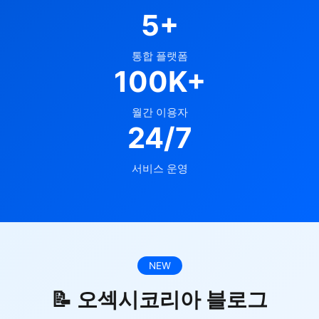
5+
통합 플랫폼
100K+
월간 이용자
24/7
서비스 운영
NEW
📝 오섹시코리아 블로그