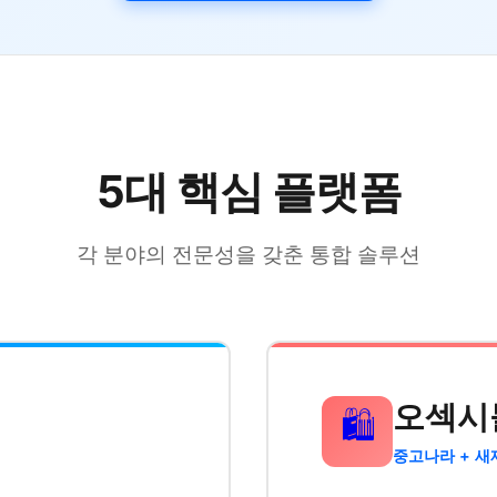
5대 핵심 플랫폼
각 분야의 전문성을 갖춘 통합 솔루션
오섹시
🛍️
중고나라 + 새