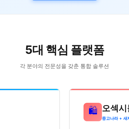
5대 핵심 플랫폼
각 분야의 전문성을 갖춘 통합 솔루션
오섹시
🛍️
중고나라 + 새