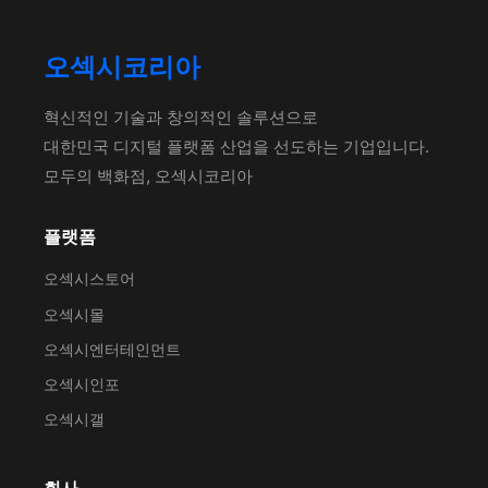
오섹시코리아
혁신적인 기술과 창의적인 솔루션으로
대한민국 디지털 플랫폼 산업을 선도하는 기업입니다.
모두의 백화점, 오섹시코리아
플랫폼
오섹시스토어
오섹시몰
오섹시엔터테인먼트
오섹시인포
오섹시갤