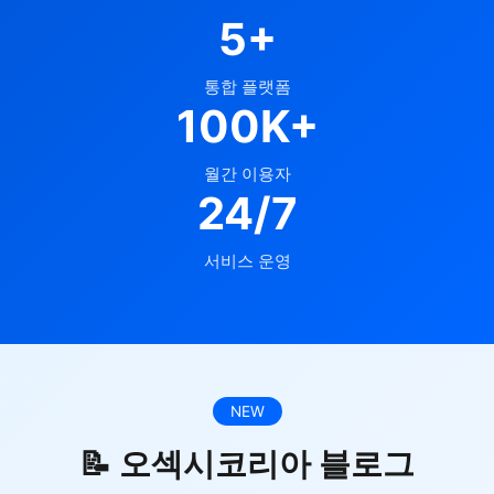
5+
통합 플랫폼
100K+
월간 이용자
24/7
서비스 운영
NEW
📝 오섹시코리아 블로그