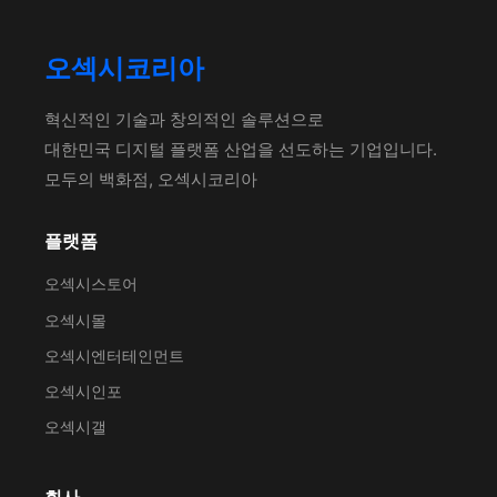
오섹시코리아
혁신적인 기술과 창의적인 솔루션으로
대한민국 디지털 플랫폼 산업을 선도하는 기업입니다.
모두의 백화점, 오섹시코리아
플랫폼
오섹시스토어
오섹시몰
오섹시엔터테인먼트
오섹시인포
오섹시갤