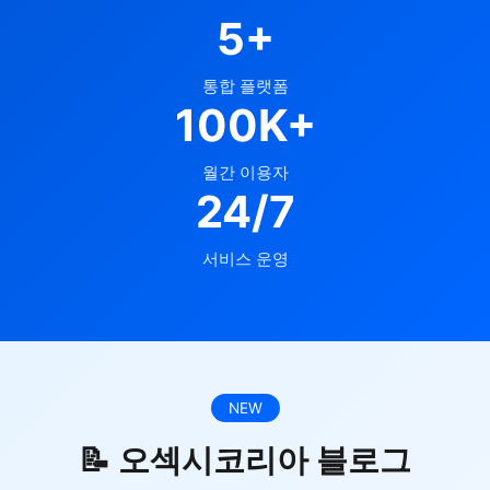
5+
통합 플랫폼
100K+
월간 이용자
24/7
서비스 운영
NEW
📝 오섹시코리아 블로그