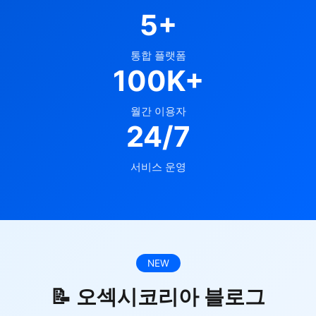
5+
통합 플랫폼
100K+
월간 이용자
24/7
서비스 운영
NEW
📝 오섹시코리아 블로그