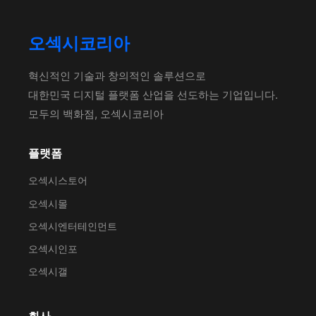
오섹시코리아
혁신적인 기술과 창의적인 솔루션으로
대한민국 디지털 플랫폼 산업을 선도하는 기업입니다.
모두의 백화점, 오섹시코리아
플랫폼
오섹시스토어
오섹시몰
오섹시엔터테인먼트
오섹시인포
오섹시갤