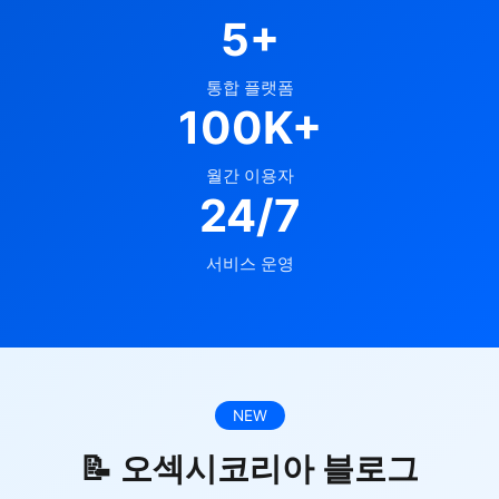
5+
통합 플랫폼
100K+
월간 이용자
24/7
서비스 운영
NEW
📝 오섹시코리아 블로그