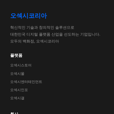
오섹시코리아
혁신적인 기술과 창의적인 솔루션으로
대한민국 디지털 플랫폼 산업을 선도하는 기업입니다.
모두의 백화점, 오섹시코리아
플랫폼
오섹시스토어
오섹시몰
오섹시엔터테인먼트
오섹시인포
오섹시갤